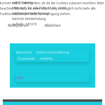
wu13 Training
können selbst entscheiden, ob Sie die Cookies zulassen möchten. Bitte
Mittwoch, 22. Juli 2026, 17:30 - 19:00
beachten Sie, dass bei einer Ablehnung womöglich nicht mehr alle
Vorherige Wiederholung
Funktionalitäten der Seite zur Verfügung stehen.
Nächste Wiederholung
Aufrufe
: 185370
Akzeptieren
Ablehnen
Impressum
Datenschutzerklärung
Downloads
Weblinks
Login