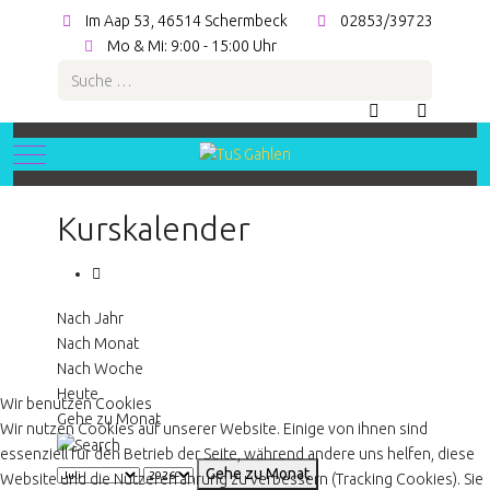
Im Aap 53, 46514 Schermbeck
02853/39723
Mo & Mi: 9:00 - 15:00 Uhr
Suchen
Mobile Menu Toggle
Kurskalender
Nach Jahr
Nach Monat
Nach Woche
Heute
Wir benutzen Cookies
Gehe zu Monat
Wir nutzen Cookies auf unserer Website. Einige von ihnen sind
essenziell für den Betrieb der Seite, während andere uns helfen, diese
Gehe zu Monat
Website und die Nutzererfahrung zu verbessern (Tracking Cookies). Sie