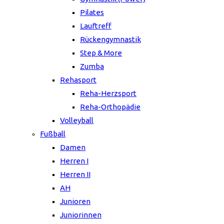
Pilates
Lauftreff
Rückengymnastik
Step & More
Zumba
Rehasport
Reha-Herzsport
Reha-Orthopädie
Volleyball
Fußball
Damen
Herren I
Herren II
AH
Junioren
Juniorinnen