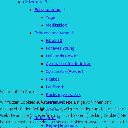
Fit im TuS
Entspannung
Yoga
Meditation
Präventionskurse
Fit ab 50
Forever Young
Full-Body Power
Gymnastik für Jedefrau
Gymnastik (Power)
Pilates
Lauftreff
Wir benutzen Cookies
Rückengymnastik
Step & More
Wir nutzen Cookies auf unserer Website. Einige von ihnen sind
essenziell für den Betrieb der Seite, während andere uns helfen, diese
Zumba
Website und die Nutzererfahrung zu verbessern (Tracking Cookies). Sie
Rehasport
können selbst entscheiden, ob Sie die Cookies zulassen möchten. Bitte
Reha-Herzsport