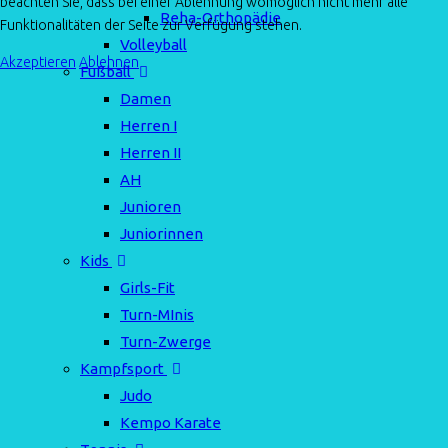
beachten Sie, dass bei einer Ablehnung womöglich nicht mehr alle
Reha-Orthopädie
Funktionalitäten der Seite zur Verfügung stehen.
Volleyball
Akzeptieren
Ablehnen
Fußball
Damen
Herren I
Herren II
AH
Junioren
Juniorinnen
Kids
Girls-Fit
Turn-MInis
Turn-Zwerge
Kampfsport
Judo
Kempo Karate