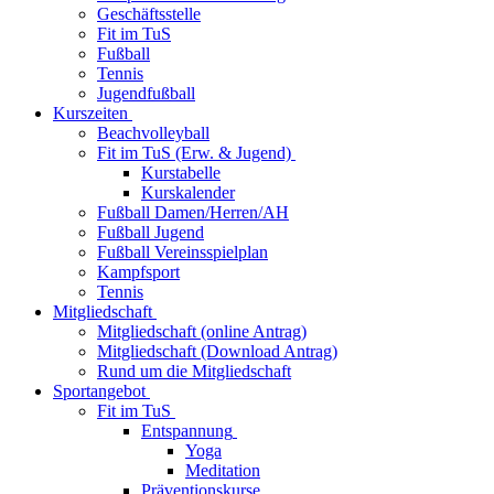
Geschäftsstelle
Fit im TuS
Fußball
Tennis
Jugendfußball
Kurszeiten
Beachvolleyball
Fit im TuS (Erw. & Jugend)
Kurstabelle
Kurskalender
Fußball Damen/Herren/AH
Fußball Jugend
Fußball Vereinsspielplan
Kampfsport
Tennis
Mitgliedschaft
Mitgliedschaft (online Antrag)
Mitgliedschaft (Download Antrag)
Rund um die Mitgliedschaft
Sportangebot
Fit im TuS
Entspannung
Yoga
Meditation
Präventionskurse