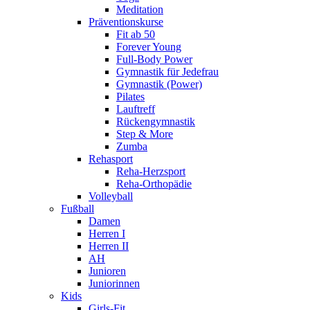
Meditation
Präventionskurse
Fit ab 50
Forever Young
Full-Body Power
Gymnastik für Jedefrau
Gymnastik (Power)
Pilates
Lauftreff
Rückengymnastik
Step & More
Zumba
Rehasport
Reha-Herzsport
Reha-Orthopädie
Volleyball
Fußball
Damen
Herren I
Herren II
AH
Junioren
Juniorinnen
Kids
Girls-Fit