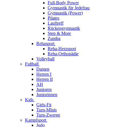
Full-Body Power
Gymnastik für Jedefrau
Gymnastik (Power)
Pilates
Lauftreff
Rückengymnastik
Step & More
Zumba
Rehasport
Reha-Herzsport
Reha-Orthopädie
Volleyball
Fußball
Damen
Herren I
Herren II
AH
Junioren
Juniorinnen
Kids
Girls-Fit
Turn-MInis
Turn-Zwerge
Kampfsport
Judo