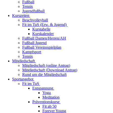
Fußball
Tennis
Jugendfußball
Kurszeiten
Beachvolleyball
Fit im TuS (Erw. & Jugend)
Kurstabelle
Kurskalender
Fußball Damen/Herren/AH
Fußball Jugend
Fußball Vereinsspielplan
Kampfsport
Tennis
Mitgliedschaft
Mitgliedschaft (online Antrag)
Mitgliedschaft (Download Antrag)
Rund um die Mitgliedschaft
Sportangebot
Fit im TuS
Entspannung
Yoga
Meditation
Präventionskurse
Fit ab 50
Forever Young