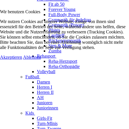
Fit ab 50
Forever Young
Wir benutzen Cookies
Full-Body Power
Gymnastik für Jedefrau
Wir nutzen Cookies auf unserer Website. Einige von ihnen sind
Gymnastik (Power)
essenziell für den Betrieb der Seite, während andere uns helfen, diese
Pilates
Website und die Nutzererfahrung zu verbessern (Tracking Cookies).
Lauftreff
Sie können selbst entscheiden, ob Sie die Cookies zulassen möchten.
Rückengymnastik
Bitte beachten Sie, dass bei einer Ablehnung womöglich nicht mehr
Step & More
alle Funktionalitäten der Seite zur Verfügung stehen.
Zumba
Rehasport
Akzeptieren
Ablehnen
Reha-Herzsport
Reha-Orthopädie
Volleyball
Fußball
Damen
Herren I
Herren II
AH
Junioren
Juniorinnen
Kids
Girls-Fit
Turn-MInis
Turn-Zwerge