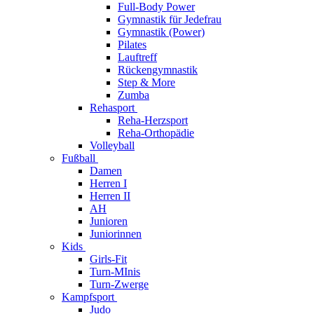
Full-Body Power
Gymnastik für Jedefrau
Gymnastik (Power)
Pilates
Lauftreff
Rückengymnastik
Step & More
Zumba
Rehasport
Reha-Herzsport
Reha-Orthopädie
Volleyball
Fußball
Damen
Herren I
Herren II
AH
Junioren
Juniorinnen
Kids
Girls-Fit
Turn-MInis
Turn-Zwerge
Kampfsport
Judo