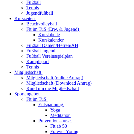
Fußball
Tennis
Jugendfußball
Kurszeiten
Beachvolleyball
Fit im TuS (Erw. & Jugend)
Kurstabelle
Kurskalender
Fußball Damen/Herren/AH
Fußball Jugend
Fußball Vereinsspielplan
Kampfsport
Tennis
Mitgliedschaft
Mitgliedschaft (online Antrag)
Mitgliedschaft (Download Antrag)
Rund um die Mitgliedschaft
Sportangebot
Fit im TuS
Entspannung
Yoga
Meditation
Präventionskurse
Fit ab 50
Forever Young