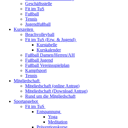
Geschäftsstelle
Fit im TuS
Fußball
Tennis
Jugendfußball
Kurszeiten
Beachvolleyball
Fit im TuS (Erw. & Jugend)
Kurstabelle
Kurskalender
Fußball Damen/Herren/AH
Fußball Jugend
Fußball Vereinsspielplan
Kampfsport
Tennis
Mitgliedschaft
Mitgliedschaft (online Antrag)
Mitgliedschaft (Download Antrag)
Rund um die Mitgliedschaft
Sportangebot
Fit im TuS
Entspannung
Yoga
Meditation
Präventionskurse