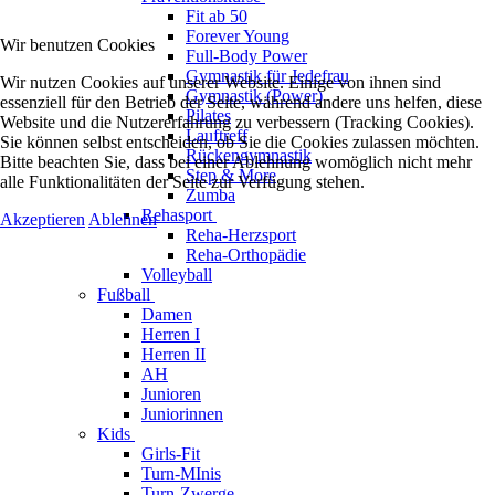
Fit ab 50
Forever Young
Wir benutzen Cookies
Full-Body Power
Gymnastik für Jedefrau
Wir nutzen Cookies auf unserer Website. Einige von ihnen sind
Gymnastik (Power)
essenziell für den Betrieb der Seite, während andere uns helfen, diese
Pilates
Website und die Nutzererfahrung zu verbessern (Tracking Cookies).
Lauftreff
Sie können selbst entscheiden, ob Sie die Cookies zulassen möchten.
Rückengymnastik
Bitte beachten Sie, dass bei einer Ablehnung womöglich nicht mehr
Step & More
alle Funktionalitäten der Seite zur Verfügung stehen.
Zumba
Rehasport
Akzeptieren
Ablehnen
Reha-Herzsport
Reha-Orthopädie
Volleyball
Fußball
Damen
Herren I
Herren II
AH
Junioren
Juniorinnen
Kids
Girls-Fit
Turn-MInis
Turn-Zwerge