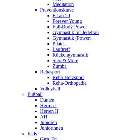
Meditation
Präventionskurse
Fit ab 50
Forever Young
Full-Body Power
Gymnastik für Jedefrau
Gymnastik (Power)
Pilates
Lauftreff
Rückengymnastik
Step & More
Zumba
Rehasport
Reha-Herzsport
Reha-Orthopädie
Volleyball
Fußball
Damen
Herren I
Herren II
AH
Junioren
Juniorinnen
Kids
Girls-Fit