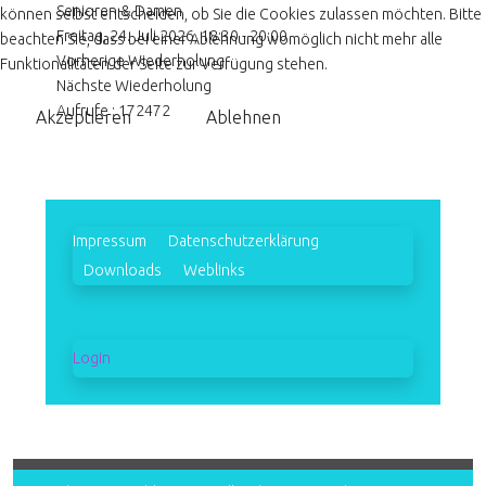
Senioren & Damen
können selbst entscheiden, ob Sie die Cookies zulassen möchten. Bitte
Freitag, 24. Juli 2026, 18:30 - 20:00
beachten Sie, dass bei einer Ablehnung womöglich nicht mehr alle
Vorherige Wiederholung
Funktionalitäten der Seite zur Verfügung stehen.
Nächste Wiederholung
Aufrufe
: 172472
Akzeptieren
Ablehnen
Impressum
Datenschutzerklärung
Downloads
Weblinks
Login