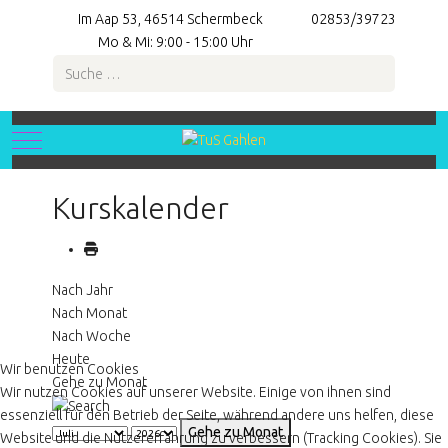
Im Aap 53, 46514 Schermbeck
02853/39723
Mo & Mi: 9:00 - 15:00 Uhr
Suchen
Mobile Menu Toggle
Kurskalender
Nach Jahr
Nach Monat
Nach Woche
Heute
Wir benutzen Cookies
Gehe zu Monat
Wir nutzen Cookies auf unserer Website. Einige von ihnen sind
essenziell für den Betrieb der Seite, während andere uns helfen, diese
Gehe zu Monat
Website und die Nutzererfahrung zu verbessern (Tracking Cookies). Sie