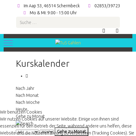
Im Aap 53, 46514 Schermbeck
02853/39723
Mo & Mi: 9:00 - 15:00 Uhr
Suchen
Mobile Menu Toggle
Kurskalender
Nach Jahr
Nach Monat
Nach Woche
Heute
Wir benutzen Cookies
Gehe zu Monat
Wir nutzen Cookies auf unserer Website. Einige von ihnen sind
essenziell für den Betrieb der Seite, während andere uns helfen, diese
Gehe zu Monat
Website und die Nutzererfahrung zu verbessern (Tracking Cookies). Sie