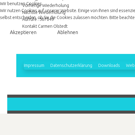
Wir benutzen Cookies
Vorherige Wiederholung
Wir nutzen Cookies auf unserer Website. Einige von ihnen sind essenzie
Nächste Wiederholung
selbst entscheiden, ob Sie die Cookies zulassen möchten. Bitte beachten
Aufrufe
: 567049
Kontakt
Carmen Olstedt
Akzeptieren
Ablehnen
Impressum
Datenschutzerklärung
Downloads
Webl