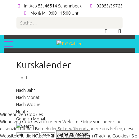
Im Aap 53, 46514 Schermbeck
02853/39723
Mo & Mi: 9:00 - 15:00 Uhr
Suchen
Mobile Menu Toggle
Kurskalender
Nach Jahr
Nach Monat
Nach Woche
Heute
Wir benutzen Cookies
Gehe zu Monat
Wir nutzen Cookies auf unserer Website. Einige von ihnen sind
essenziell für den Betrieb der Seite, während andere uns helfen, diese
Gehe zu Monat
Website und die Nutzererfahrung zu verbessern (Tracking Cookies). Sie