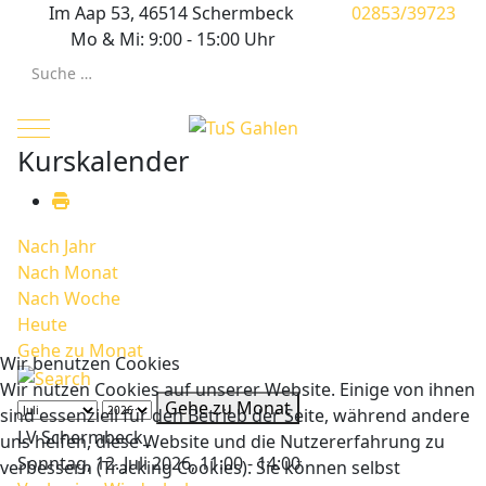
Im Aap 53, 46514 Schermbeck
02853/39723
Mo & Mi: 9:00 - 15:00 Uhr
Suchen
Mobile Menu Toggle
Kurskalender
Nach Jahr
Nach Monat
Nach Woche
Heute
Gehe zu Monat
Wir benutzen Cookies
Wir nutzen Cookies auf unserer Website. Einige von ihnen
Gehe zu Monat
sind essenziell für den Betrieb der Seite, während andere
LV Schermbeck_
uns helfen, diese Website und die Nutzererfahrung zu
Sonntag, 12. Juli 2026, 11:00 - 14:00
verbessern (Tracking Cookies). Sie können selbst