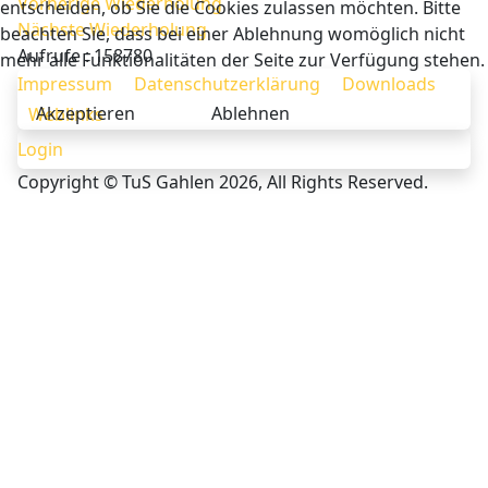
Vorherige Wiederholung
entscheiden, ob Sie die Cookies zulassen möchten. Bitte
Nächste Wiederholung
beachten Sie, dass bei einer Ablehnung womöglich nicht
Aufrufe
: 158780
mehr alle Funktionalitäten der Seite zur Verfügung stehen.
Impressum
Datenschutzerklärung
Downloads
Akzeptieren
Ablehnen
Weblinks
Login
Copyright © TuS Gahlen 2026, All Rights Reserved.