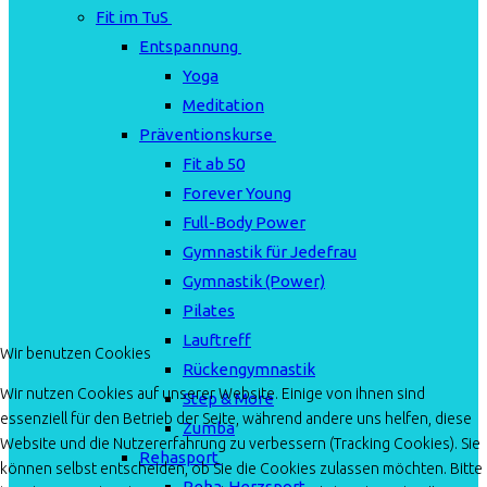
Fit im TuS
Entspannung
Yoga
Meditation
Präventionskurse
Fit ab 50
Forever Young
Full-Body Power
Gymnastik für Jedefrau
Gymnastik (Power)
Pilates
Lauftreff
Wir benutzen Cookies
Rückengymnastik
Wir nutzen Cookies auf unserer Website. Einige von ihnen sind
Step & More
essenziell für den Betrieb der Seite, während andere uns helfen, diese
Zumba
Website und die Nutzererfahrung zu verbessern (Tracking Cookies). Sie
Rehasport
können selbst entscheiden, ob Sie die Cookies zulassen möchten. Bitte
Reha-Herzsport