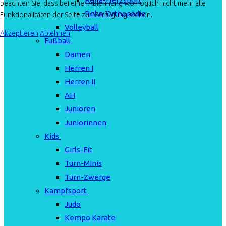
beachten Sie, dass bei einer Ablehnung womöglich nicht mehr alle
Reha-Orthopädie
Funktionalitäten der Seite zur Verfügung stehen.
Volleyball
Akzeptieren
Ablehnen
Fußball
Damen
Herren I
Herren II
AH
Junioren
Juniorinnen
Kids
Girls-Fit
Turn-MInis
Turn-Zwerge
Kampfsport
Judo
Kempo Karate