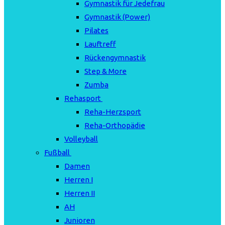
Gymnastik für Jedefrau
Gymnastik (Power)
Pilates
Lauftreff
Rückengymnastik
Step & More
Zumba
Rehasport
Reha-Herzsport
Reha-Orthopädie
Volleyball
Fußball
Damen
Herren I
Herren II
AH
Junioren