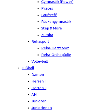
Gymnastik (Power)
Pilates
Lauftreff
Rückengymnastik
Step & More
Zumba
Rehasport
Reha-Herzsport
Reha-Orthopädie
Volleyball
Fußball
Damen
Herren I
Herren II
AH
Junioren
Juniorinnen