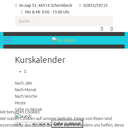
Im Aap 53, 46514 Schermbeck
02853/39723
Mo & Mi: 9:00 - 15:00 Uhr
Suchen
Mobile Menu Toggle
Kurskalender
Nach Jahr
Nach Monat
Nach Woche
Heute
Gehe zu Monat
Wir benutzen Cookies
Wir nutzen Cookies auf unserer Website. Einige von ihnen sind
Gehe zu Monat
essenziell für den Betrieb der Seite, während andere uns helfen, diese