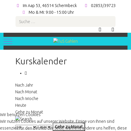
Im Aap 53, 46514 Schermbeck
02853/39723
Mo & Mi: 9:00 - 15:00 Uhr
Suchen
Mobile Menu Toggle
Kurskalender
Nach Jahr
Nach Monat
Nach Woche
Heute
Gehe zu Monat
Wir benutzen Cookies
Wir nutzen Cookies auf unserer Website. Einige von ihnen sind
Gehe zu Monat
essenziell für den Betrieb der Seite, während andere uns helfen, diese