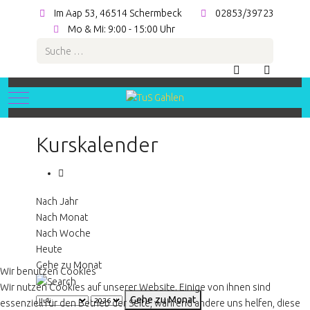
Im Aap 53, 46514 Schermbeck
02853/39723
Mo & Mi: 9:00 - 15:00 Uhr
Suchen
Mobile Menu Toggle
Kurskalender
Nach Jahr
Nach Monat
Nach Woche
Heute
Gehe zu Monat
Wir benutzen Cookies
Wir nutzen Cookies auf unserer Website. Einige von ihnen sind
Gehe zu Monat
essenziell für den Betrieb der Seite, während andere uns helfen, diese