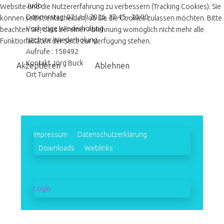
Judo
Website und die Nutzererfahrung zu verbessern (Tracking Cookies). Sie
Donnerstag, 02. Juli 2026, 17:45 - 20:00
können selbst entscheiden, ob Sie die Cookies zulassen möchten. Bitte
Vorherige Wiederholung
beachten Sie, dass bei einer Ablehnung womöglich nicht mehr alle
Nächste Wiederholung
Funktionalitäten der Seite zur Verfügung stehen.
Aufrufe
: 158492
Kontakt
Jörg Buck
Akzeptieren
Ablehnen
Ort
Turnhalle
Impressum
Datenschutzerklärung
Downloads
Weblinks
Login