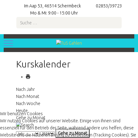
Im Aap 53, 46514 Schermbeck
02853/39723
Mo & Mi: 9:00 - 15:00 Uhr
Suchen
Mobile Menu Toggle
Kurskalender
Nach Jahr
Nach Monat
Nach Woche
Heute
Wir benutzen Cookies
Gehe zu Monat
Wir nutzen Cookies auf unserer Website. Einige von ihnen sind
essenziell für den Betrieb der Seite, während andere uns helfen, diese
Gehe zu Monat
Website und die Nutzererfahrung zu verbessern (Tracking Cookies). Sie