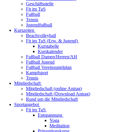
Geschäftsstelle
Fit im TuS
Fußball
Tennis
Jugendfußball
Kurszeiten
Beachvolleyball
Fit im TuS (Erw. & Jugend)
Kurstabelle
Kurskalender
Fußball Damen/Herren/AH
Fußball Jugend
Fußball Vereinsspielplan
Kampfsport
Tennis
Mitgliedschaft
Mitgliedschaft (online Antrag)
Mitgliedschaft (Download Antrag)
Rund um die Mitgliedschaft
Sportangebot
Fit im TuS
Entspannung
Yoga
Meditation
Präventionskurse