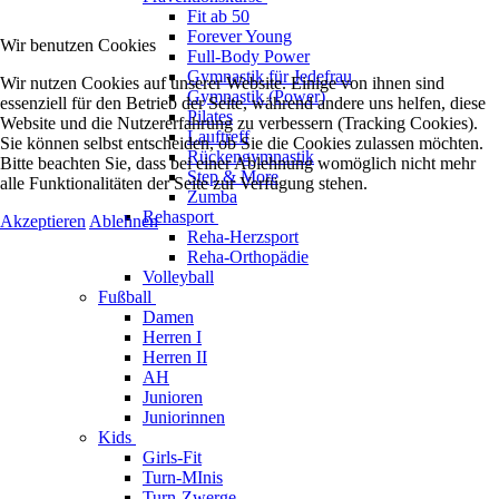
Fit ab 50
Forever Young
Wir benutzen Cookies
Full-Body Power
Gymnastik für Jedefrau
Wir nutzen Cookies auf unserer Website. Einige von ihnen sind
Gymnastik (Power)
essenziell für den Betrieb der Seite, während andere uns helfen, diese
Pilates
Website und die Nutzererfahrung zu verbessern (Tracking Cookies).
Lauftreff
Sie können selbst entscheiden, ob Sie die Cookies zulassen möchten.
Rückengymnastik
Bitte beachten Sie, dass bei einer Ablehnung womöglich nicht mehr
Step & More
alle Funktionalitäten der Seite zur Verfügung stehen.
Zumba
Rehasport
Akzeptieren
Ablehnen
Reha-Herzsport
Reha-Orthopädie
Volleyball
Fußball
Damen
Herren I
Herren II
AH
Junioren
Juniorinnen
Kids
Girls-Fit
Turn-MInis
Turn-Zwerge