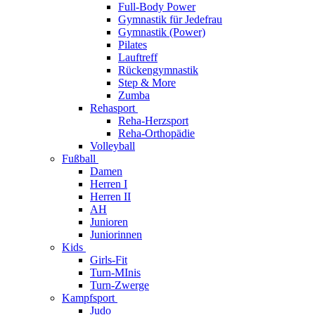
Full-Body Power
Gymnastik für Jedefrau
Gymnastik (Power)
Pilates
Lauftreff
Rückengymnastik
Step & More
Zumba
Rehasport
Reha-Herzsport
Reha-Orthopädie
Volleyball
Fußball
Damen
Herren I
Herren II
AH
Junioren
Juniorinnen
Kids
Girls-Fit
Turn-MInis
Turn-Zwerge
Kampfsport
Judo