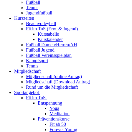
Fußball
Tennis
Jugendfußball
Kurszeiten
Beachvolleyball
Fit im TuS (Erw. & Jugend)
Kurstabelle
Kurskalender
Fußball Damen/Herren/AH
Fußball Jugend
Fußball Vereinsspielplan
Kampfsport
Tennis
Mitgliedschaft
Mitgliedschaft (online Antrag)
Mitgliedschaft (Download Antrag)
Rund um die Mitgliedschaft
Sportangebot
Fit im TuS
Entspannung
Yoga
Meditation
Präventionskurse
Fit ab 50
Forever Young