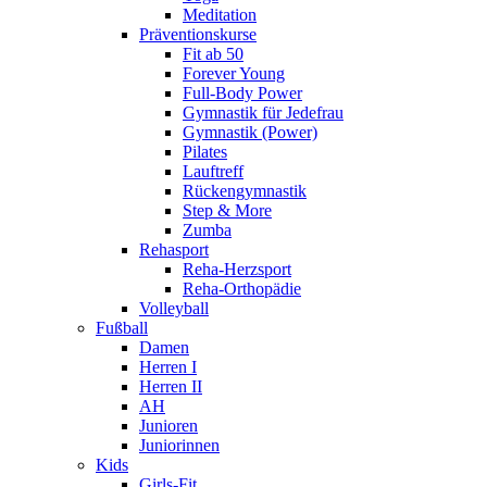
Meditation
Präventionskurse
Fit ab 50
Forever Young
Full-Body Power
Gymnastik für Jedefrau
Gymnastik (Power)
Pilates
Lauftreff
Rückengymnastik
Step & More
Zumba
Rehasport
Reha-Herzsport
Reha-Orthopädie
Volleyball
Fußball
Damen
Herren I
Herren II
AH
Junioren
Juniorinnen
Kids
Girls-Fit