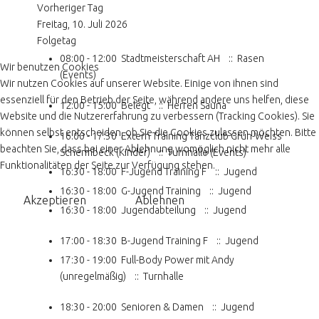
Vorheriger Tag
Freitag, 10. Juli 2026
Folgetag
08:00 - 12:00
Stadtmeisterschaft AH
:: Rasen
Wir benutzen Cookies
(Events)
Wir nutzen Cookies auf unserer Website. Einige von ihnen sind
essenziell für den Betrieb der Seite, während andere uns helfen, diese
12:00 - 15:00
Belegt
:: Herren Sauna
Website und die Nutzererfahrung zu verbessern (Tracking Cookies). Sie
können selbst entscheiden, ob Sie die Cookies zulassen möchten. Bitte
16:00 - 17:30
Extern Training Tanzclub Grün-Weiss
beachten Sie, dass bei einer Ablehnung womöglich nicht mehr alle
Schermbeck (Kinder)
:: Turnhalle (Events)
Funktionalitäten der Seite zur Verfügung stehen.
16:30 - 18:00
F-Jugend Training F
:: Jugend
16:30 - 18:00
G-Jugend Training
:: Jugend
Akzeptieren
Ablehnen
16:30 - 18:00
Jugendabteilung
:: Jugend
17:00 - 18:30
B-Jugend Training F
:: Jugend
17:30 - 19:00
Full-Body Power mit Andy
(unregelmäßig)
:: Turnhalle
18:30 - 20:00
Senioren & Damen
:: Jugend