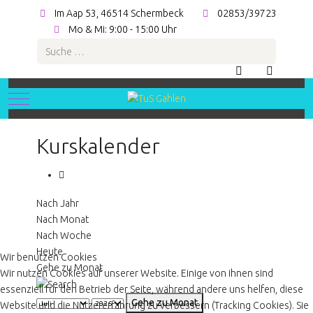
Im Aap 53, 46514 Schermbeck
02853/39723
Mo & Mi: 9:00 - 15:00 Uhr
Suchen
Mobile Menu Toggle
Kurskalender
Nach Jahr
Nach Monat
Nach Woche
Heute
Wir benutzen Cookies
Gehe zu Monat
Wir nutzen Cookies auf unserer Website. Einige von ihnen sind
essenziell für den Betrieb der Seite, während andere uns helfen, diese
Gehe zu Monat
Website und die Nutzererfahrung zu verbessern (Tracking Cookies). Sie