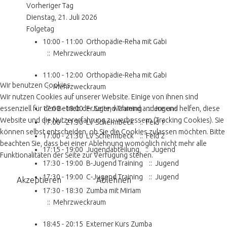
Vorheriger Tag
Dienstag, 21. Juli 2026
Folgetag
10:00 - 11:00
Orthopädie-Reha mit Gabi
:: Mehrzweckraum
11:00 - 12:00
Orthopädie-Reha mit Gabi
Wir benutzen Cookies
:: Mehrzweckraum
Wir nutzen Cookies auf unserer Website. Einige von ihnen sind
essenziell für den Betrieb der Seite, während andere uns helfen, diese
17:00 - 18:00
F-Jugend Training
:: Jugend
Website und die Nutzererfahrung zu verbessern (Tracking Cookies). Sie
17:00 - 21:30
LV Schermbeck
:: Feld 1
können selbst entscheiden, ob Sie die Cookies zulassen möchten. Bitte
17:00 - 21:30
LV Schermbeck
:: Feld 2
beachten Sie, dass bei einer Ablehnung womöglich nicht mehr alle
17:15 - 19:00
Jugendabteilung
:: Jugend
Funktionalitäten der Seite zur Verfügung stehen.
17:30 - 19:00
B-Jugend Training
:: Jugend
17:30 - 19:00
C-Jugend Training
:: Jugend
Akzeptieren
Ablehnen
17:30 - 18:30
Zumba mit Miriam
:: Mehrzweckraum
18:45 - 20:15
Externer Kurs Zumba