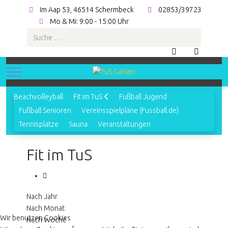
Im Aap 53, 46514 Schermbeck
02853/39723
Mo & Mi: 9:00 - 15:00 Uhr
Suchen
Mobile Menu Toggle
Beachvolleyball
Fit im TuS
Fußball Jugend
Fußball Senioren
Vereinsspielpläne (Fussball.de)
Tennisplätze
Sauna
Veranstaltungen
Fit im TuS
Nach Jahr
Nach Monat
Wir benutzen Cookies
Nach Woche