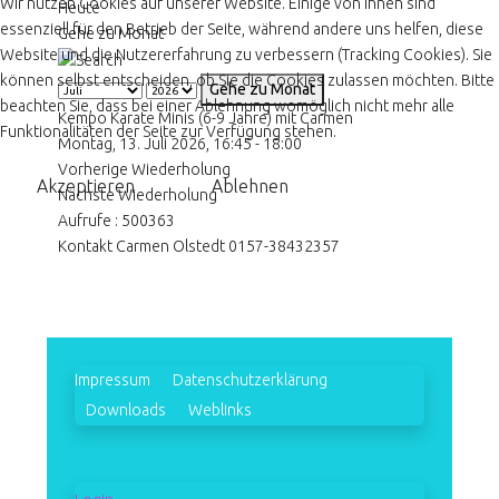
Wir nutzen Cookies auf unserer Website. Einige von ihnen sind
Heute
essenziell für den Betrieb der Seite, während andere uns helfen, diese
Gehe zu Monat
Website und die Nutzererfahrung zu verbessern (Tracking Cookies). Sie
können selbst entscheiden, ob Sie die Cookies zulassen möchten. Bitte
Gehe zu Monat
beachten Sie, dass bei einer Ablehnung womöglich nicht mehr alle
Kempo Karate Minis (6-9 Jahre) mit Carmen
Funktionalitäten der Seite zur Verfügung stehen.
Montag, 13. Juli 2026, 16:45 - 18:00
Vorherige Wiederholung
Akzeptieren
Ablehnen
Nächste Wiederholung
Aufrufe
: 500363
Kontakt
Carmen Olstedt 0157-38432357
Impressum
Datenschutzerklärung
Downloads
Weblinks