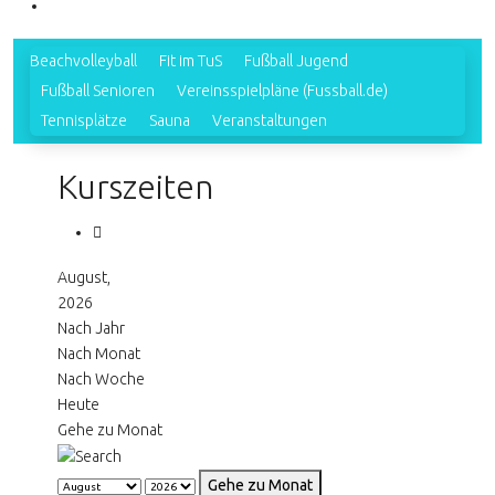
Beachvolleyball
Fit im TuS
Fußball Jugend
Fußball Senioren
Vereinsspielpläne (Fussball.de)
Tennisplätze
Sauna
Veranstaltungen
Kurszeiten
August,
2026
Nach Jahr
Nach Monat
Nach Woche
Heute
Gehe zu Monat
Gehe zu Monat