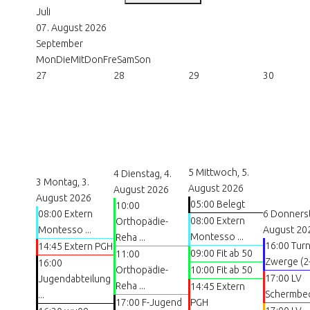
Juli
07. August 2026
September
Mon
Die
Mit
Don
Fre
Sam
Son
27
28
29
30
5
Mittwoch, 5.
4
Dienstag, 4.
3
Montag, 3.
August 2026
August 2026
August 2026
05:00 Belegt
10:00
08:00 Extern
6
Donnerst
08:00 Extern
Orthopädie-
Montesso ...
August 20
Montesso ...
Reha ...
16:00 Tur
14:45 Extern PGH
09:00 Fit ab 50
11:00
Zwerge (2- 
16:00
Orthopädie-
10:00 Fit ab 50
17:00 LV
Jugendabteilung
Reha ...
14:45 Extern
Schermbe
...
17:00 F-Jugend
PGH