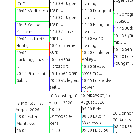
Jugendabt
17:30 B-Jugend
Training
für E ...
...
Traini ...
17:00 D-Jugend
18:00 Meditation
17:30 Yoga
17:30 C-Jugend
Traini ...
mit ...
Natasc ...
Traini ...
17:00 E-Jugend
18:15 Kempo
17:45 Jud
17:30 Zumba mit
Traini ...
Karate mi ...
19:15 Gym
Miria ...
17:30 wu13
19:00 Lauftreff
mit S ...
18:45 Externer
Training
Hobby ...
19:15 Sen
Kurs ...
18:00 Gahlener
19:00
20:00 For
18:45 Reha
Volley ...
Rückengymnastik
Young m ...
Herzsport
...
18:30 Step &
19:15 Senioren
More mit ...
20:10 Pilates mit
Gab ...
20:00 Volleyball
18:45 Full-Body-
seit ...
Power ...
19
Mittwoch, 19.
18
Dienstag, 18.
August 2026
August 2026
17
Montag, 17.
05:00 Belegt
10:00
August 2026
20
Donner
08:00 Extern
Orthopädie-
08:00 Extern
20. August
Montesso ...
Reha ...
Montesso ...
08:00 KSB
09:00 Fit ab 50
11:00
16:00