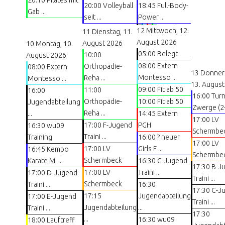
20:10 Pilates mit
20:00 Volleyball
18:45 Full-Body-
Gab ...
seit ...
Power ...
12
Mittwoch, 12.
11
Dienstag, 11.
August 2026
August 2026
10
Montag, 10.
05:00 Belegt
10:00
August 2026
08:00 Extern
Orthopädie-
08:00 Extern
13
Donner
Montesso ...
Reha ...
Montesso ...
13. August
09:00 Fit ab 50
11:00
16:00
16:00 Tur
Orthopädie-
10:00 Fit ab 50
Jugendabteilung
Zwerge (2- 
Reha ...
...
14:45 Extern
17:00 LV
17:00 F-Jugend
PGH
16:30 wu09
Schermbe
Traini ...
Training
16:00 ? neuer
17:00 LV
17:00 LV
Girls F ...
16:45 Kempo
Schermbe
Schermbeck
Karate Mi ...
16:30 G-Jugend
17:30 B-J
17:00 LV
Traini ...
17:00 D-Jugend
Traini ...
Schermbeck
Traini ...
16:30
17:30 C-J
17:15
Jugendabteilung
17:00 E-Jugend
Traini ...
Jugendabteilung
...
Traini ...
17:30
...
16:30 wu09
18:00 Lauftreff