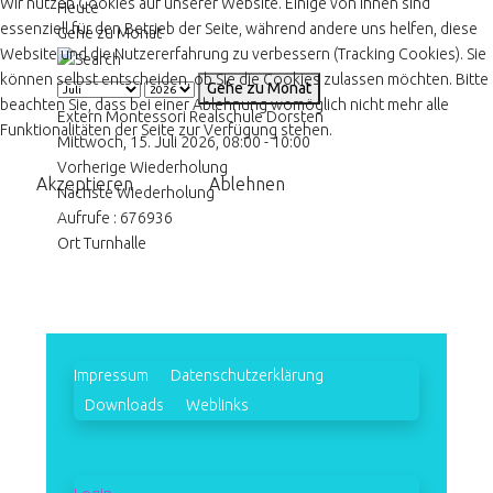
Wir nutzen Cookies auf unserer Website. Einige von ihnen sind
Heute
essenziell für den Betrieb der Seite, während andere uns helfen, diese
Gehe zu Monat
Website und die Nutzererfahrung zu verbessern (Tracking Cookies). Sie
können selbst entscheiden, ob Sie die Cookies zulassen möchten. Bitte
Gehe zu Monat
beachten Sie, dass bei einer Ablehnung womöglich nicht mehr alle
Extern Montessori Realschule Dorsten
Funktionalitäten der Seite zur Verfügung stehen.
Mittwoch, 15. Juli 2026, 08:00 - 10:00
Vorherige Wiederholung
Akzeptieren
Ablehnen
Nächste Wiederholung
Aufrufe
: 676936
Ort
Turnhalle
Impressum
Datenschutzerklärung
Downloads
Weblinks