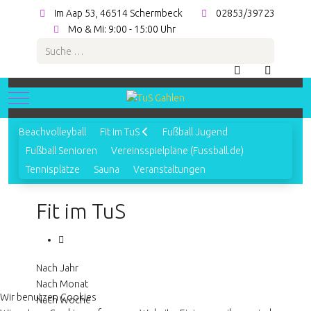
Im Aap 53, 46514 Schermbeck
02853/39723
Mo & Mi: 9:00 - 15:00 Uhr
Suchen
Mobile Menu Toggle
Beachvolleyball
Fit im TuS
Fußball Jugend
Fußball Senioren
Vereinsspielpläne (Fussball.de)
Tennisplätze
Sauna
Veranstaltungen
Fit im TuS
Nach Jahr
Nach Monat
Wir benutzen Cookies
Nach Woche