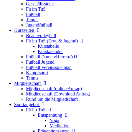
Geschäftsstelle
Fit im TuS
Fußball
Tennis
Jugendfußball
Kurszeiten
Beachvolleyball
Fit im TuS (Erw. & Jugend)
Kurstabelle
Kurskalender
Fußball Damen/Herren/AH
Fußball Jugend
Fußball Vereinsspielplan
Kampfsport
Tennis
Mitgliedschaft
Mitgliedschaft (online Antrag)
Mitgliedschaft (Download Antrag)
Rund um die Mitgliedschaft
Sportangebot
Fit im TuS
Entspannung
Yoga
Meditation
Präventionskurse