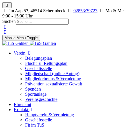
Im Aap 53, 46514 Schermbeck
02853/39723
Mo & Mi:
9:00 - 15:00 Uhr
Suchen
Mobile Menu Toggle
Verein
Belegungsplan
Flucht- u. Rettungsplan
Geschäftsstelle
Mitgliedschaft (online Antrag)
Mitgliederbonus & Vermietung
Prävention sexualisierte Gewalt
Spenden
Sportanlage
Vereinsgeschichte
Ehrenamt
Kontakt
Hauptverein & Vermietung
Geschäftsstelle
Fit im TuS