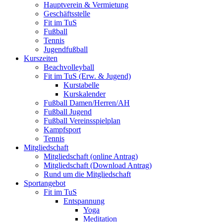
Hauptverein & Vermietung
Geschäftsstelle
Fit im TuS
Fußball
Tennis
Jugendfußball
Kurszeiten
Beachvolleyball
Fit im TuS (Erw. & Jugend)
Kurstabelle
Kurskalender
Fußball Damen/Herren/AH
Fußball Jugend
Fußball Vereinsspielplan
Kampfsport
Tennis
Mitgliedschaft
Mitgliedschaft (online Antrag)
Mitgliedschaft (Download Antrag)
Rund um die Mitgliedschaft
Sportangebot
Fit im TuS
Entspannung
Yoga
Meditation