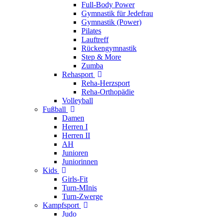
Full-Body Power
Gymnastik für Jedefrau
Gymnastik (Power)
Pilates
Lauftreff
Rückengymnastik
Step & More
Zumba
Rehasport
Reha-Herzsport
Reha-Orthopädie
Volleyball
Fußball
Damen
Herren I
Herren II
AH
Junioren
Juniorinnen
Kids
Girls-Fit
Turn-MInis
Turn-Zwerge
Kampfsport
Judo