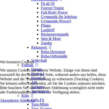
Fit ab 50
Forever Young
Full-Body Power
Gymnastik für Jedefrau
Gymnastik (Power)
Pilates
Lauftreff
Rückengymnastik
Step & More
Zumba
Rehasport
Reha-Herzsport
Reha-Orthopädie
Volleyball
Wir benutzen Cookies
Fußball
Damen
Wir nutzen Cookies auf unserer Website. Einige von ihnen sind
Herren I
essenziell für den Betrieb der Seite, während andere uns helfen, diese
Herren II
Website und die Nutzererfahrung zu verbessern (Tracking Cookies).
AH
Sie können selbst entscheiden, ob Sie die Cookies zulassen möchten.
Junioren
Bitte beachten Sie, dass bei einer Ablehnung womöglich nicht mehr
Juniorinnen
alle Funktionalitäten der Seite zur Verfügung stehen.
Kids
Girls-Fit
Akzeptieren
Ablehnen
Turn-MInis
Turn-Zwerge