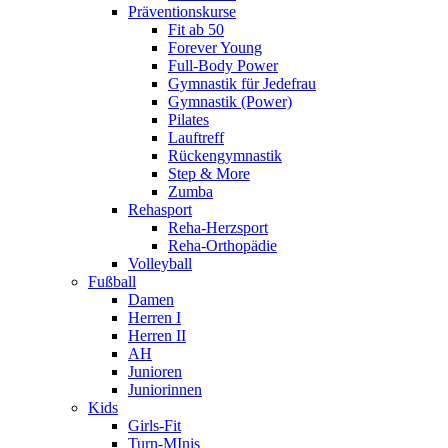
Präventionskurse
Fit ab 50
Forever Young
Full-Body Power
Gymnastik für Jedefrau
Gymnastik (Power)
Pilates
Lauftreff
Rückengymnastik
Step & More
Zumba
Rehasport
Reha-Herzsport
Reha-Orthopädie
Volleyball
Fußball
Damen
Herren I
Herren II
AH
Junioren
Juniorinnen
Kids
Girls-Fit
Turn-MInis