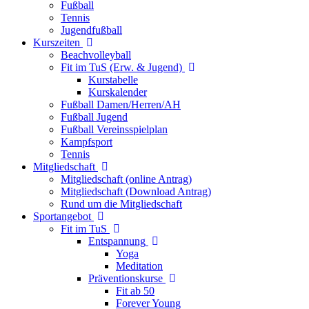
Fußball
Tennis
Jugendfußball
Kurszeiten
Beachvolleyball
Fit im TuS (Erw. & Jugend)
Kurstabelle
Kurskalender
Fußball Damen/Herren/AH
Fußball Jugend
Fußball Vereinsspielplan
Kampfsport
Tennis
Mitgliedschaft
Mitgliedschaft (online Antrag)
Mitgliedschaft (Download Antrag)
Rund um die Mitgliedschaft
Sportangebot
Fit im TuS
Entspannung
Yoga
Meditation
Präventionskurse
Fit ab 50
Forever Young