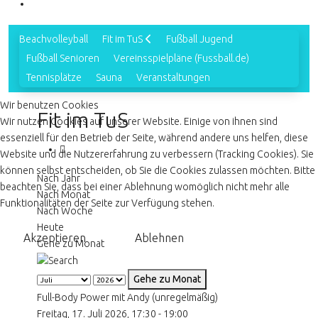
Beachvolleyball
Fit im TuS
Fußball Jugend
Fußball Senioren
Vereinsspielpläne (Fussball.de)
Tennisplätze
Sauna
Veranstaltungen
Wir benutzen Cookies
Fit im TuS
Wir nutzen Cookies auf unserer Website. Einige von ihnen sind
essenziell für den Betrieb der Seite, während andere uns helfen, diese
Website und die Nutzererfahrung zu verbessern (Tracking Cookies). Sie
können selbst entscheiden, ob Sie die Cookies zulassen möchten. Bitte
Nach Jahr
beachten Sie, dass bei einer Ablehnung womöglich nicht mehr alle
Nach Monat
Funktionalitäten der Seite zur Verfügung stehen.
Nach Woche
Heute
Akzeptieren
Ablehnen
Gehe zu Monat
Gehe zu Monat
Full-Body Power mit Andy (unregelmäßig)
Freitag, 17. Juli 2026, 17:30 - 19:00