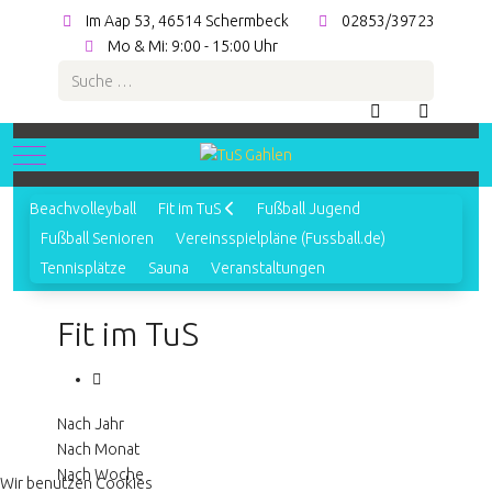
Im Aap 53, 46514 Schermbeck
02853/39723
Mo & Mi: 9:00 - 15:00 Uhr
Suchen
Mobile Menu Toggle
Beachvolleyball
Fit im TuS
Fußball Jugend
Fußball Senioren
Vereinsspielpläne (Fussball.de)
Tennisplätze
Sauna
Veranstaltungen
Fit im TuS
Nach Jahr
Nach Monat
Nach Woche
Wir benutzen Cookies