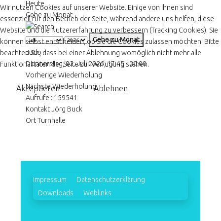
Heute
Wir nutzen Cookies auf unserer Website. Einige von ihnen sind
Gehe zu Monat
essenziell für den Betrieb der Seite, während andere uns helfen, diese
Website und die Nutzererfahrung zu verbessern (Tracking Cookies). Sie
Gehe zu Monat
können selbst entscheiden, ob Sie die Cookies zulassen möchten. Bitte
Judo
beachten Sie, dass bei einer Ablehnung womöglich nicht mehr alle
Donnerstag, 02. Juli 2026, 17:45 - 20:00
Funktionalitäten der Seite zur Verfügung stehen.
Vorherige Wiederholung
Nächste Wiederholung
Akzeptieren
Ablehnen
Aufrufe
: 159541
Kontakt
Jörg Buck
Ort
Turnhalle
Impressum
Datenschutzerklärung
Downloads
Weblinks