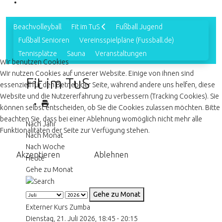
Beachvolleyball
Fit im TuS
Fußball Jugend
Fußball Senioren
Vereinsspielpläne (Fussball.de)
Tennisplätze
Sauna
Veranstaltungen
Wir benutzen Cookies
Wir nutzen Cookies auf unserer Website. Einige von ihnen sind
Fit im TuS
essenziell für den Betrieb der Seite, während andere uns helfen, diese
Website und die Nutzererfahrung zu verbessern (Tracking Cookies). Sie
können selbst entscheiden, ob Sie die Cookies zulassen möchten. Bitte
beachten Sie, dass bei einer Ablehnung womöglich nicht mehr alle
Nach Jahr
Funktionalitäten der Seite zur Verfügung stehen.
Nach Monat
Nach Woche
Akzeptieren
Ablehnen
Heute
Gehe zu Monat
Gehe zu Monat
Externer Kurs Zumba
Dienstag, 21. Juli 2026, 18:45 - 20:15