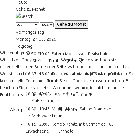
Heute
Gehe zu Monat
Gehe zu Monat
Vorheriger Tag
Montag, 27. Juli 2026
Folgetag
Wir benutzen Cookies
08:00 - 10:00
Extern Montessori Realschule
Wir nutzen Cookies auf unserer Website. Einige von ihnen sind
Dorsten
:: Turnhalle (Events)
essenziell für den Betrieb der Seite, während andere uns helfen, diese
Website und die Nutzererfahrung zu verbessern (Tracking Cookies). Sie
16:45 - 18:00
Kempo Karate Minis (6-9 Jahre) mit
können selbst entscheiden, ob Sie die Cookies zulassen möchten. Bitte
Carmen
:: Turnhalle
beachten Sie, dass bei einer Ablehnung womöglich nicht mehr alle
18:00 - 19:00
Lauftreff für Einsteiger
Funktionalitäten der Seite zur Verfügung stehen.
:: Außenanlagen
18:00 - 18:45
Meditation mit Sabine Domrose
Akzeptieren
Ablehnen
:: Mehrzweckraum
18:15 - 20:00
Kempo Karate mit Carmen ab 10J-
Erwachsene
:: Turnhalle