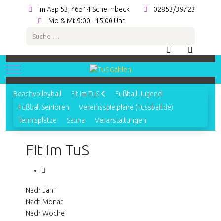
Im Aap 53, 46514 Schermbeck
02853/39723
Mo & Mi: 9:00 - 15:00 Uhr
Suchen
Mobile Menu Toggle
Beachvolleyball
Fit im TuS
Fußball Jugend
Fußball Senioren
Vereinsspielpläne (Fussball.de)
Tennisplätze
Sauna
Veranstaltungen
Fit im TuS
Nach Jahr
Nach Monat
Nach Woche