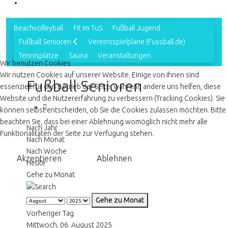
Beachvolleyball
Fit im TuS
Fußball Jugend
Fußball Senioren
Vereinsspielpläne (Fussball.de)
Tennisplätze
Sauna
Veranstaltungen
Wir benutzen Cookies
Wir nutzen Cookies auf unserer Website. Einige von ihnen sind
Fußball Senioren
essenziell für den Betrieb der Seite, während andere uns helfen, diese
Website und die Nutzererfahrung zu verbessern (Tracking Cookies). Sie
können selbst entscheiden, ob Sie die Cookies zulassen möchten. Bitte
beachten Sie, dass bei einer Ablehnung womöglich nicht mehr alle
Nach Jahr
Funktionalitäten der Seite zur Verfügung stehen.
Nach Monat
Nach Woche
Akzeptieren
Ablehnen
Heute
Gehe zu Monat
Gehe zu Monat
Vorheriger Tag
Mittwoch, 06. August 2025