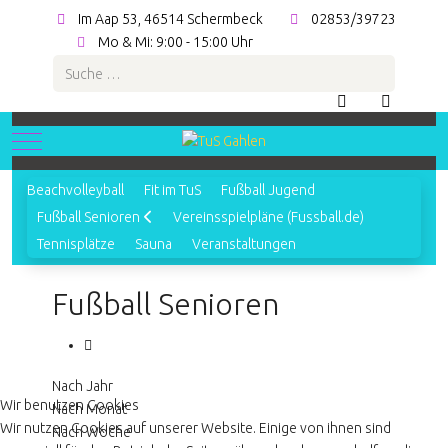
Im Aap 53, 46514 Schermbeck
02853/39723
Mo & Mi: 9:00 - 15:00 Uhr
Suchen
Mobile Menu Toggle
Beachvolleyball
Fit im TuS
Fußball Jugend
Fußball Senioren
Vereinsspielpläne (Fussball.de)
Tennisplätze
Sauna
Veranstaltungen
Fußball Senioren
Nach Jahr
Wir benutzen Cookies
Nach Monat
Wir nutzen Cookies auf unserer Website. Einige von ihnen sind
Nach Woche