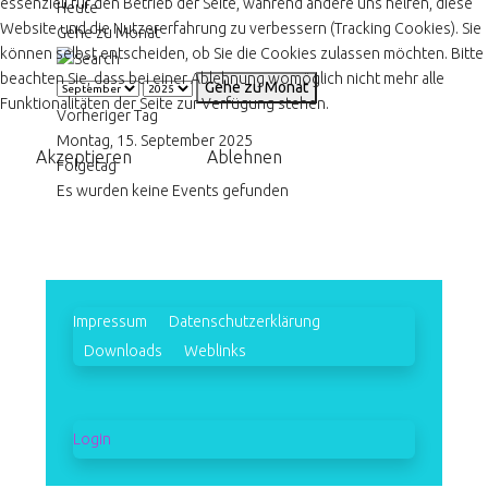
essenziell für den Betrieb der Seite, während andere uns helfen, diese
Heute
Website und die Nutzererfahrung zu verbessern (Tracking Cookies). Sie
Gehe zu Monat
können selbst entscheiden, ob Sie die Cookies zulassen möchten. Bitte
beachten Sie, dass bei einer Ablehnung womöglich nicht mehr alle
Gehe zu Monat
Funktionalitäten der Seite zur Verfügung stehen.
Vorheriger Tag
Montag, 15. September 2025
Akzeptieren
Ablehnen
Folgetag
Es wurden keine Events gefunden
Impressum
Datenschutzerklärung
Downloads
Weblinks
Login