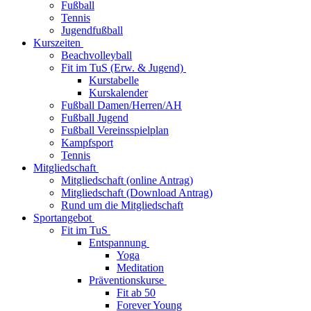
Fußball
Tennis
Jugendfußball
Kurszeiten
Beachvolleyball
Fit im TuS (Erw. & Jugend)
Kurstabelle
Kurskalender
Fußball Damen/Herren/AH
Fußball Jugend
Fußball Vereinsspielplan
Kampfsport
Tennis
Mitgliedschaft
Mitgliedschaft (online Antrag)
Mitgliedschaft (Download Antrag)
Rund um die Mitgliedschaft
Sportangebot
Fit im TuS
Entspannung
Yoga
Meditation
Präventionskurse
Fit ab 50
Forever Young