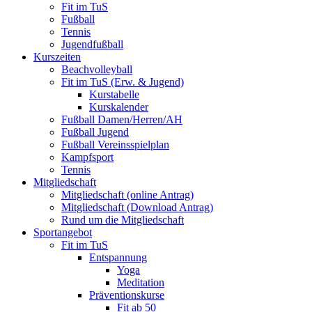
Fit im TuS
Fußball
Tennis
Jugendfußball
Kurszeiten
Beachvolleyball
Fit im TuS (Erw. & Jugend)
Kurstabelle
Kurskalender
Fußball Damen/Herren/AH
Fußball Jugend
Fußball Vereinsspielplan
Kampfsport
Tennis
Mitgliedschaft
Mitgliedschaft (online Antrag)
Mitgliedschaft (Download Antrag)
Rund um die Mitgliedschaft
Sportangebot
Fit im TuS
Entspannung
Yoga
Meditation
Präventionskurse
Fit ab 50