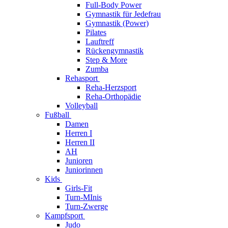
Full-Body Power
Gymnastik für Jedefrau
Gymnastik (Power)
Pilates
Lauftreff
Rückengymnastik
Step & More
Zumba
Rehasport
Reha-Herzsport
Reha-Orthopädie
Volleyball
Fußball
Damen
Herren I
Herren II
AH
Junioren
Juniorinnen
Kids
Girls-Fit
Turn-MInis
Turn-Zwerge
Kampfsport
Judo