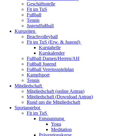
Geschäftsstelle
Fit im TuS
Fußball
Tennis
Jugendfußball
Kurszeiten
Beachvolleyball
Fit im TuS (Erw. & Jugend)
Kurstabelle
Kurskalender
Fußball Damen/Herren/AH
Fußball Jugend
Fußball Vereinsspielplan
Kampfsport
Tennis
Mitgliedschaft
Mitgliedschaft (online Antrag)
Mitgliedschaft (Download Antrag)
Rund um die Mitgliedschaft
Sportangebot
Fit im TuS
Entspannung
Yoga
Meditation
Präventionskurse