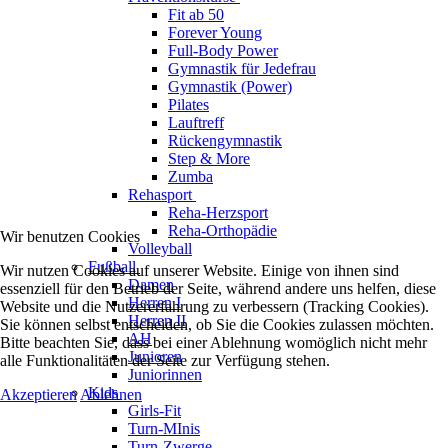
Fit ab 50
Forever Young
Full-Body Power
Gymnastik für Jedefrau
Gymnastik (Power)
Pilates
Lauftreff
Rückengymnastik
Step & More
Zumba
Rehasport
Reha-Herzsport
Reha-Orthopädie
Wir benutzen Cookies
Volleyball
Fußball
Wir nutzen Cookies auf unserer Website. Einige von ihnen sind
Damen
essenziell für den Betrieb der Seite, während andere uns helfen, diese
Herren I
Website und die Nutzererfahrung zu verbessern (Tracking Cookies).
Herren II
Sie können selbst entscheiden, ob Sie die Cookies zulassen möchten.
AH
Bitte beachten Sie, dass bei einer Ablehnung womöglich nicht mehr
Junioren
alle Funktionalitäten der Seite zur Verfügung stehen.
Juniorinnen
Kids
Akzeptieren
Ablehnen
Girls-Fit
Turn-MInis
Turn-Zwerge