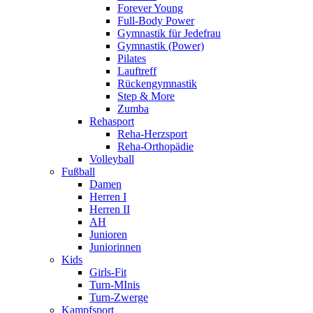
Forever Young
Full-Body Power
Gymnastik für Jedefrau
Gymnastik (Power)
Pilates
Lauftreff
Rückengymnastik
Step & More
Zumba
Rehasport
Reha-Herzsport
Reha-Orthopädie
Volleyball
Fußball
Damen
Herren I
Herren II
AH
Junioren
Juniorinnen
Kids
Girls-Fit
Turn-MInis
Turn-Zwerge
Kampfsport