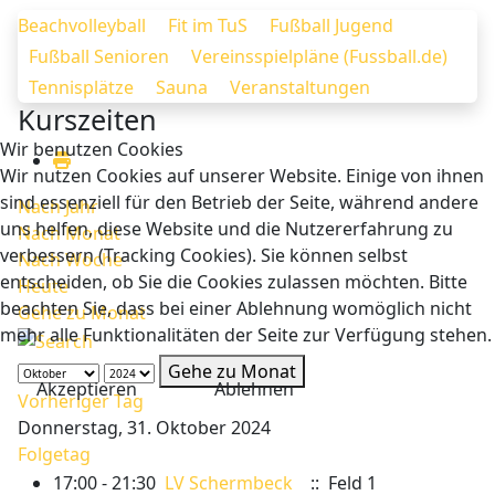
Beachvolleyball
Fit im TuS
Fußball Jugend
Fußball Senioren
Vereinsspielpläne (Fussball.de)
Tennisplätze
Sauna
Veranstaltungen
Kurszeiten
Wir benutzen Cookies
Wir nutzen Cookies auf unserer Website. Einige von ihnen
sind essenziell für den Betrieb der Seite, während andere
Nach Jahr
uns helfen, diese Website und die Nutzererfahrung zu
Nach Monat
verbessern (Tracking Cookies). Sie können selbst
Nach Woche
entscheiden, ob Sie die Cookies zulassen möchten. Bitte
Heute
beachten Sie, dass bei einer Ablehnung womöglich nicht
Gehe zu Monat
mehr alle Funktionalitäten der Seite zur Verfügung stehen.
Gehe zu Monat
Akzeptieren
Ablehnen
Vorheriger Tag
Donnerstag, 31. Oktober 2024
Folgetag
17:00 - 21:30
LV Schermbeck
:: Feld 1