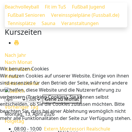
Beachvolleyball
Fit im TuS
Fußball Jugend
Fußball Senioren
Vereinsspielpläne (Fussball.de)
Tennisplätze
Sauna
Veranstaltungen
Kurszeiten
Nach Jahr
Nach Monat
Wir benutzen Cookies
Nach Woche
Wir nutzen Cookies auf unserer Website. Einige von ihnen
Heute
sind essenziell für den Betrieb der Seite, während andere
Gehe zu Monat
uns helfen, diese Website und die Nutzererfahrung zu
verbessern (Tracking Cookies). Sie können selbst
Gehe zu Monat
entscheiden, ob Sie die Cookies zulassen möchten. Bitte
Vorheriger Tag
beachten Sie, dass bei einer Ablehnung womöglich nicht
Montag, 13. April 2026
mehr alle Funktionalitäten der Seite zur Verfügung stehen.
Folgetag
08:00 - 10:00
Extern Montessori Realschule