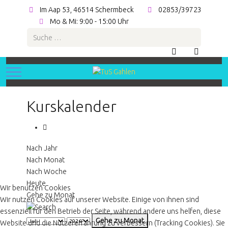
Im Aap 53, 46514 Schermbeck
02853/39723
Mo & Mi: 9:00 - 15:00 Uhr
Suchen
Mobile Menu Toggle
Kurskalender
Nach Jahr
Nach Monat
Nach Woche
Heute
Wir benutzen Cookies
Gehe zu Monat
Wir nutzen Cookies auf unserer Website. Einige von ihnen sind
essenziell für den Betrieb der Seite, während andere uns helfen, diese
Gehe zu Monat
Website und die Nutzererfahrung zu verbessern (Tracking Cookies). Sie