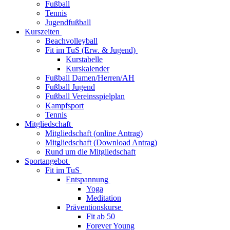
Fußball
Tennis
Jugendfußball
Kurszeiten
Beachvolleyball
Fit im TuS (Erw. & Jugend)
Kurstabelle
Kurskalender
Fußball Damen/Herren/AH
Fußball Jugend
Fußball Vereinsspielplan
Kampfsport
Tennis
Mitgliedschaft
Mitgliedschaft (online Antrag)
Mitgliedschaft (Download Antrag)
Rund um die Mitgliedschaft
Sportangebot
Fit im TuS
Entspannung
Yoga
Meditation
Präventionskurse
Fit ab 50
Forever Young