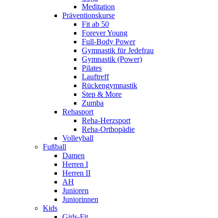
Meditation
Präventionskurse
Fit ab 50
Forever Young
Full-Body Power
Gymnastik für Jedefrau
Gymnastik (Power)
Pilates
Lauftreff
Rückengymnastik
Step & More
Zumba
Rehasport
Reha-Herzsport
Reha-Orthopädie
Volleyball
Fußball
Damen
Herren I
Herren II
AH
Junioren
Juniorinnen
Kids
Girls-Fit