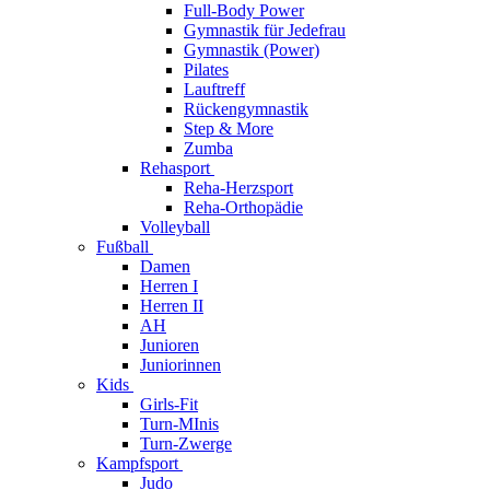
Full-Body Power
Gymnastik für Jedefrau
Gymnastik (Power)
Pilates
Lauftreff
Rückengymnastik
Step & More
Zumba
Rehasport
Reha-Herzsport
Reha-Orthopädie
Volleyball
Fußball
Damen
Herren I
Herren II
AH
Junioren
Juniorinnen
Kids
Girls-Fit
Turn-MInis
Turn-Zwerge
Kampfsport
Judo