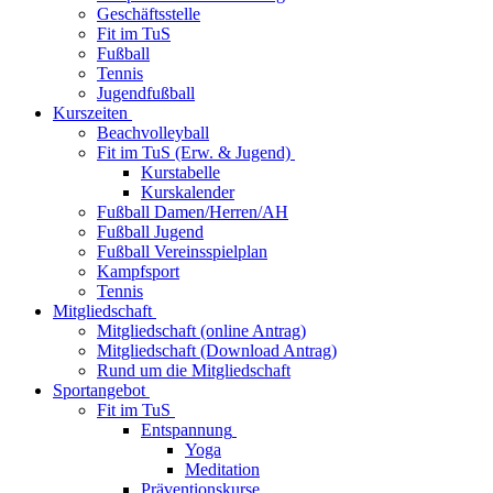
Geschäftsstelle
Fit im TuS
Fußball
Tennis
Jugendfußball
Kurszeiten
Beachvolleyball
Fit im TuS (Erw. & Jugend)
Kurstabelle
Kurskalender
Fußball Damen/Herren/AH
Fußball Jugend
Fußball Vereinsspielplan
Kampfsport
Tennis
Mitgliedschaft
Mitgliedschaft (online Antrag)
Mitgliedschaft (Download Antrag)
Rund um die Mitgliedschaft
Sportangebot
Fit im TuS
Entspannung
Yoga
Meditation
Präventionskurse