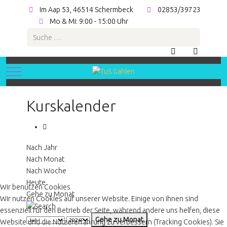
Im Aap 53, 46514 Schermbeck
02853/39723
Mo & Mi: 9:00 - 15:00 Uhr
Suchen
Mobile Menu Toggle
Kurskalender
Nach Jahr
Nach Monat
Nach Woche
Heute
Wir benutzen Cookies
Gehe zu Monat
Wir nutzen Cookies auf unserer Website. Einige von ihnen sind
essenziell für den Betrieb der Seite, während andere uns helfen, diese
Gehe zu Monat
Website und die Nutzererfahrung zu verbessern (Tracking Cookies). Sie