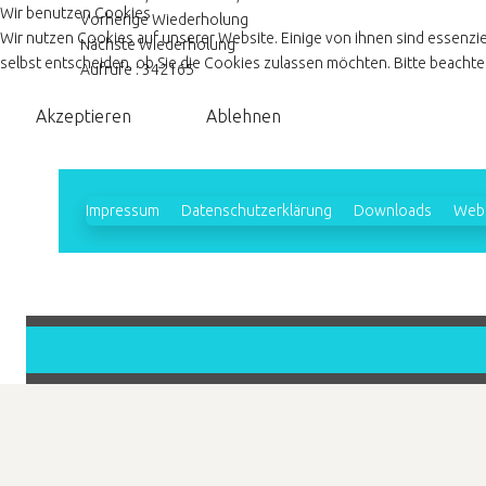
Wir benutzen Cookies
Vorherige Wiederholung
Wir nutzen Cookies auf unserer Website. Einige von ihnen sind essenzie
Nächste Wiederholung
selbst entscheiden, ob Sie die Cookies zulassen möchten. Bitte beachten
Aufrufe
: 342165
Akzeptieren
Ablehnen
Impressum
Datenschutzerklärung
Downloads
Webl