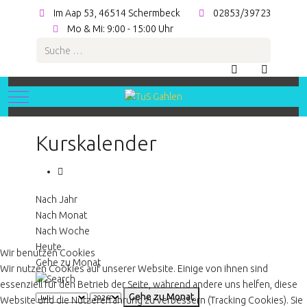
Im Aap 53, 46514 Schermbeck
02853/39723
Mo & Mi: 9:00 - 15:00 Uhr
Suchen
Mobile Menu Toggle
Kurskalender
Nach Jahr
Nach Monat
Nach Woche
Heute
Wir benutzen Cookies
Gehe zu Monat
Wir nutzen Cookies auf unserer Website. Einige von ihnen sind
essenziell für den Betrieb der Seite, während andere uns helfen, diese
Gehe zu Monat
Website und die Nutzererfahrung zu verbessern (Tracking Cookies). Sie