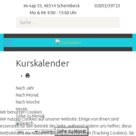
Im Aap 53, 46514 Schermbeck
02853/39723
Mo & Mi: 9:00 - 15:00 Uhr
Suchen
Mobile Menu Toggle
Kurskalender
Nach Jahr
Nach Monat
Nach Woche
Heute
Wir benutzen Cookies
Gehe zu Monat
Wir nutzen Cookies auf unserer Website. Einige von ihnen sind
essenziell für den Betrieb der Seite, während andere uns helfen, diese
Gehe zu Monat
Website und die Nutzererfahrung zu verbessern (Tracking Cookies). Sie