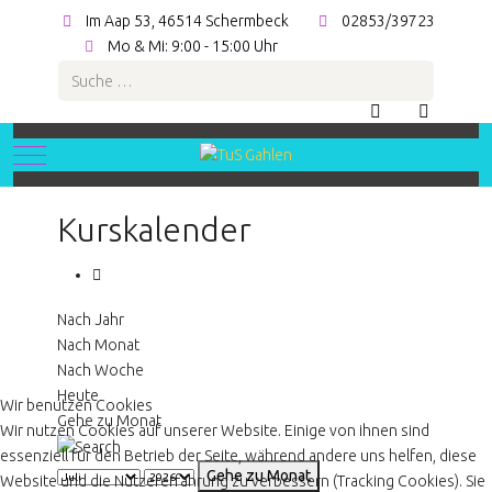
Im Aap 53, 46514 Schermbeck
02853/39723
Mo & Mi: 9:00 - 15:00 Uhr
Suchen
Mobile Menu Toggle
Kurskalender
Nach Jahr
Nach Monat
Nach Woche
Heute
Wir benutzen Cookies
Gehe zu Monat
Wir nutzen Cookies auf unserer Website. Einige von ihnen sind
essenziell für den Betrieb der Seite, während andere uns helfen, diese
Gehe zu Monat
Website und die Nutzererfahrung zu verbessern (Tracking Cookies). Sie