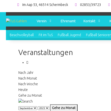
Im Aap 53, 46514 Schermbeck
02853/39723
Verein
Ehrenamt
Kontakt
Beachvolleyball
Fit im TuS
Fußball Jugend
Fußball Seniore
Veranstaltungen
Nach Jahr
Nach Monat
Nach Woche
Heute
Gehe zu Monat
Gehe zu Monat