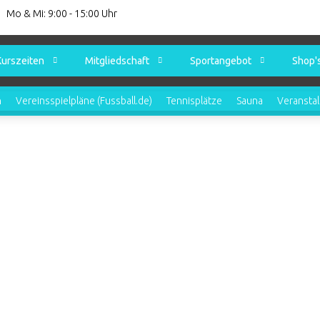
Mo & Mi: 9:00 - 15:00 Uhr
Kurszeiten
Mitgliedschaft
Sportangebot
Shop'
n
Vereinsspielpläne (Fussball.de)
Tennisplätze
Sauna
Veransta