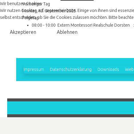
Wir benutzen Cookies
Vorheriger Tag
Wir nutzen Cookies auf unserer Website. Einige von ihnen sind essenzie
Montag, 15. September 2025
selbst entscheiden, ob Sie die Cookies zulassen möchten. Bitte beachten
Folgetag
08:00 - 10:00
Extern Montessori Realschule Dorsten
:
Akzeptieren
Ablehnen
Impressum
Datenschutzerklärung
Downloads
Webl