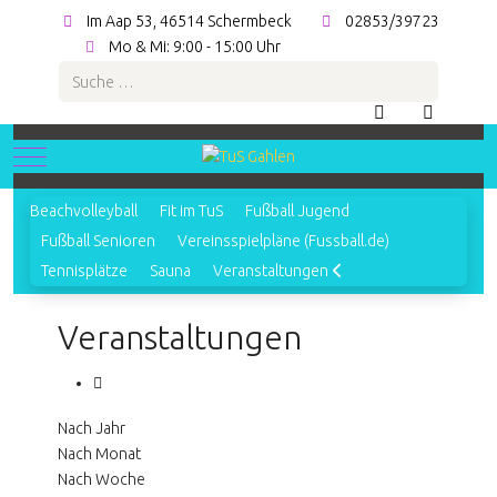
Im Aap 53, 46514 Schermbeck
02853/39723
Mo & Mi: 9:00 - 15:00 Uhr
Suchen
Mobile Menu Toggle
Beachvolleyball
Fit im TuS
Fußball Jugend
Fußball Senioren
Vereinsspielpläne (Fussball.de)
Tennisplätze
Sauna
Veranstaltungen
Veranstaltungen
Nach Jahr
Nach Monat
Nach Woche