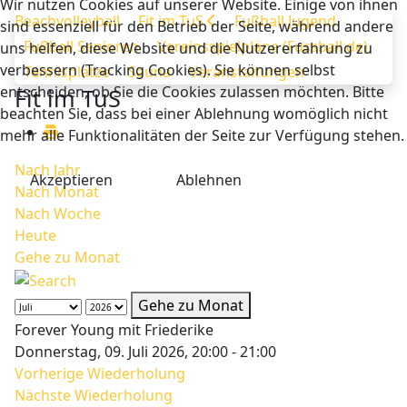
Wir nutzen Cookies auf unserer Website. Einige von ihnen
Beachvolleyball
Fit im TuS
Fußball Jugend
sind essenziell für den Betrieb der Seite, während andere
Fußball Senioren
Vereinsspielpläne (Fussball.de)
uns helfen, diese Website und die Nutzererfahrung zu
verbessern (Tracking Cookies). Sie können selbst
Tennisplätze
Sauna
Veranstaltungen
entscheiden, ob Sie die Cookies zulassen möchten. Bitte
Fit im TuS
beachten Sie, dass bei einer Ablehnung womöglich nicht
mehr alle Funktionalitäten der Seite zur Verfügung stehen.
Nach Jahr
Akzeptieren
Ablehnen
Nach Monat
Nach Woche
Heute
Gehe zu Monat
Gehe zu Monat
Forever Young mit Friederike
Donnerstag, 09. Juli 2026, 20:00 - 21:00
Vorherige Wiederholung
Nächste Wiederholung