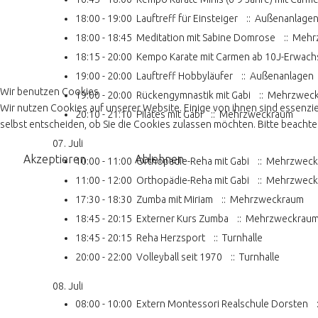
18:00 - 19:00
Lauftreff für Einsteiger
:: Außenanlage
18:00 - 18:45
Meditation mit Sabine Domrose
:: Mehr
18:15 - 20:00
Kempo Karate mit Carmen ab 10J-Erwac
19:00 - 20:00
Lauftreff Hobbyläufer
:: Außenanlagen
Wir benutzen Cookies
19:00 - 20:00
Rückengymnastik mit Gabi
:: Mehrzwec
Wir nutzen Cookies auf unserer Website. Einige von ihnen sind essenzie
20:10 - 21:10
Pilates mit Gabi
:: Mehrzweckraum
selbst entscheiden, ob Sie die Cookies zulassen möchten. Bitte beachten
07. Juli
Akzeptieren
Ablehnen
10:00 - 11:00
Orthopädie-Reha mit Gabi
:: Mehrzwec
11:00 - 12:00
Orthopädie-Reha mit Gabi
:: Mehrzwec
17:30 - 18:30
Zumba mit Miriam
:: Mehrzweckraum
18:45 - 20:15
Externer Kurs Zumba
:: Mehrzweckraum 
18:45 - 20:15
Reha Herzsport
:: Turnhalle
20:00 - 22:00
Volleyball seit 1970
:: Turnhalle
08. Juli
08:00 - 10:00
Extern Montessori Realschule Dorsten
: