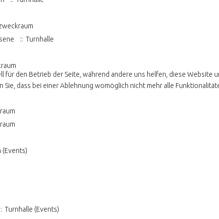
n
zweckraum
hsene
:: Turnhalle
kraum
ll für den Betrieb der Seite, während andere uns helfen, diese Website 
 Sie, dass bei einer Ablehnung womöglich nicht mehr alle Funktionalität
kraum
kraum
(Events)
: Turnhalle (Events)