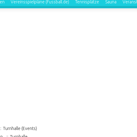
ren
Vereinsspielpläne (Fussball.de)
Tennisplätze
Sauna
Verans
: Turnhalle (Events)
en
:: Turnhalle