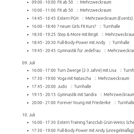
09:00 - 10:00
Fit ab 50
:: Mehrzweckraum
10:00 - 11:00
Fit ab 50
:: Mehrzweckraum
14:45 - 16:45
Extern PGH
:: Mehrzweckraum (Events)
16:00 - 18:40
? neuer Girls Fit Kurs?
:: Turnhalle
18:30 - 19:25
Step & More mit Birgit
:: Mehrzweckra
18:45 - 20:30
Full-Body-Power mit Andy
:: Turnhalle
19:45 - 20:45
Gymnastik für Jedefrau
:: Mehrzweckr
09. Juli
16:00 - 17:00
Turn Zwerge (2-3 Jahre) mit Lisa
:: Turnh
17:30 - 19:00
Yoga mit Natascha
:: Mehrzweckraum
17:45 - 20:00
Judo
:: Turnhalle
19:15 - 20:15
Gymnastik mit Sandra
:: Mehrzweckrau
20:00 - 21:00
Forever Young mit Friederike
:: Turnhall
10. Juli
16:00 - 17:30
Extern Training Tanzclub Grün-Weiss Sch
17:30 - 19:00
Full-Body Power mit Andy (unregelmäßig)