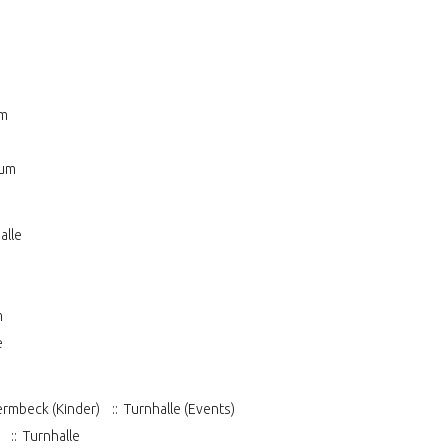
um
aum
alle
m
e
ermbeck (Kinder)
:: Turnhalle (Events)
:: Turnhalle