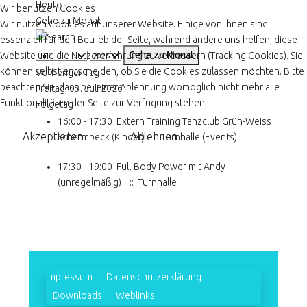
Heute
Wir benutzen Cookies
Gehe zu Monat
Wir nutzen Cookies auf unserer Website. Einige von ihnen sind
essenziell für den Betrieb der Seite, während andere uns helfen, diese
Gehe zu Monat
Website und die Nutzererfahrung zu verbessern (Tracking Cookies). Sie
können selbst entscheiden, ob Sie die Cookies zulassen möchten. Bitte
Vorheriger Tag
beachten Sie, dass bei einer Ablehnung womöglich nicht mehr alle
Freitag, 03. Juli 2026
Funktionalitäten der Seite zur Verfügung stehen.
Folgetag
16:00 - 17:30
Extern Training Tanzclub Grün-Weiss
Akzeptieren
Ablehnen
Schermbeck (Kinder)
:: Turnhalle (Events)
17:30 - 19:00
Full-Body Power mit Andy
(unregelmäßig)
:: Turnhalle
Impressum
Datenschutzerklärung
Downloads
Weblinks