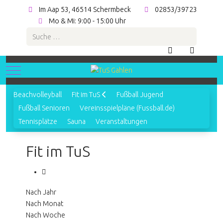
Im Aap 53, 46514 Schermbeck
02853/39723
Mo & Mi: 9:00 - 15:00 Uhr
Suchen
Mobile Menu Toggle
Beachvolleyball
Fit im TuS
Fußball Jugend
Fußball Senioren
Vereinsspielpläne (Fussball.de)
Tennisplätze
Sauna
Veranstaltungen
Fit im TuS
Nach Jahr
Nach Monat
Nach Woche