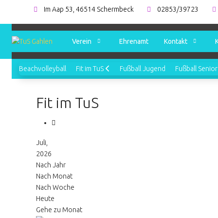
Im Aap 53, 46514 Schermbeck
02853/39723
Verein
Ehrenamt
Kontakt
Beachvolleyball
Fit im TuS
Fußball Jugend
Fußball Senio
Fit im TuS
Juli,
2026
Nach Jahr
Nach Monat
Nach Woche
Heute
Gehe zu Monat