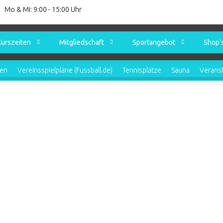
Mo & Mi: 9:00 - 15:00 Uhr
Kurszeiten
Mitgliedschaft
Sportangebot
Shop'
ren
Vereinsspielpläne (Fussball.de)
Tennisplätze
Sauna
Verans