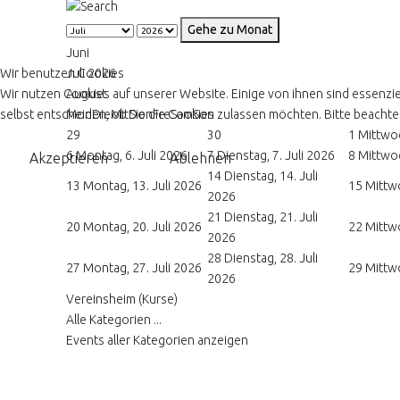
Gehe zu Monat
Juni
Wir benutzen Cookies
Juli 2026
Wir nutzen Cookies auf unserer Website. Einige von ihnen sind essenzie
August
selbst entscheiden, ob Sie die Cookies zulassen möchten. Bitte beachten
Mon
Die
Mit
Don
Fre
Sam
Son
29
30
1
Mittwoc
6
Montag, 6. Juli 2026
7
Dienstag, 7. Juli 2026
8
Mittwoc
Akzeptieren
Ablehnen
14
Dienstag, 14. Juli
13
Montag, 13. Juli 2026
15
Mittwo
2026
21
Dienstag, 21. Juli
20
Montag, 20. Juli 2026
22
Mittwo
2026
28
Dienstag, 28. Juli
27
Montag, 27. Juli 2026
29
Mittwo
2026
Vereinsheim (Kurse)
Alle Kategorien ...
Events aller Kategorien anzeigen