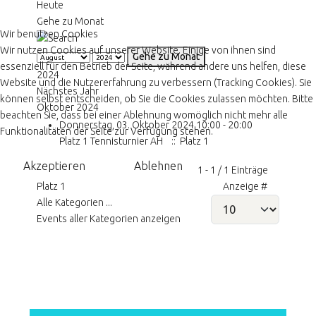
Heute
Gehe zu Monat
Wir benutzen Cookies
Wir nutzen Cookies auf unserer Website. Einige von ihnen sind
Gehe zu Monat
essenziell für den Betrieb der Seite, während andere uns helfen, diese
2024
Website und die Nutzererfahrung zu verbessern (Tracking Cookies). Sie
Nächstes Jahr
können selbst entscheiden, ob Sie die Cookies zulassen möchten. Bitte
Oktober 2024
beachten Sie, dass bei einer Ablehnung womöglich nicht mehr alle
Donnerstag, 03. Oktober 2024 10:00 - 20:00
Funktionalitäten der Seite zur Verfügung stehen.
Platz 1 Tennisturnier AH
:: Platz 1
Akzeptieren
Ablehnen
Limite der Paginierungsliste
1 - 1 / 1 Einträge
Platz 1
Anzeige #
Alle Kategorien ...
Events aller Kategorien anzeigen