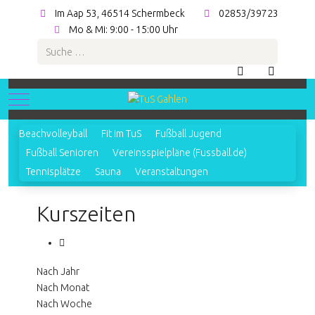
Im Aap 53, 46514 Schermbeck
02853/39723
Mo & Mi: 9:00 - 15:00 Uhr
Suchen
Mobile Menu Toggle
Beachvolleyball
Fit im TuS
Fußball Jugend
Fußball Senioren
Vereinsspielpläne (Fussball.de)
Tennisplätze
Sauna
Veranstaltungen
Kurszeiten
Nach Jahr
Nach Monat
Nach Woche