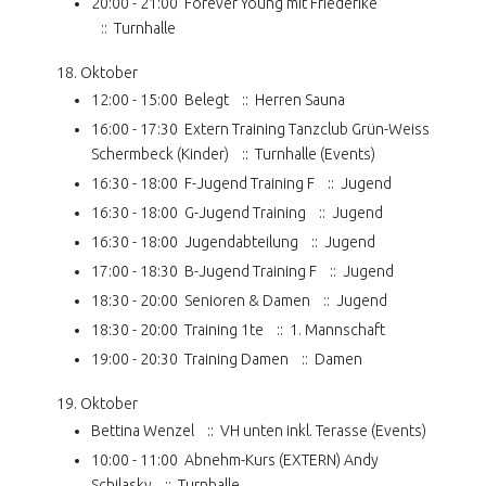
20:00 - 21:00
Forever Young mit Friederike
:: Turnhalle
18. Oktober
12:00 - 15:00
Belegt
:: Herren Sauna
16:00 - 17:30
Extern Training Tanzclub Grün-Weiss
Schermbeck (Kinder)
:: Turnhalle (Events)
16:30 - 18:00
F-Jugend Training F
:: Jugend
16:30 - 18:00
G-Jugend Training
:: Jugend
16:30 - 18:00
Jugendabteilung
:: Jugend
17:00 - 18:30
B-Jugend Training F
:: Jugend
18:30 - 20:00
Senioren & Damen
:: Jugend
18:30 - 20:00
Training 1te
:: 1. Mannschaft
19:00 - 20:30
Training Damen
:: Damen
19. Oktober
Bettina Wenzel
:: VH unten inkl. Terasse (Events)
10:00 - 11:00
Abnehm-Kurs (EXTERN) Andy
Schilasky
:: Turnhalle