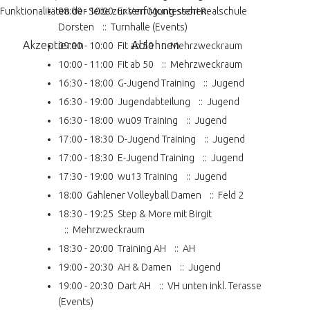
Funktionalitäten der Seite zur Verfügung stehen.
08:00 - 10:00
Extern Montessori Realschule
Dorsten
:: Turnhalle (Events)
Akzeptieren
Ablehnen
09:00 - 10:00
Fit ab 50
:: Mehrzweckraum
10:00 - 11:00
Fit ab 50
:: Mehrzweckraum
16:30 - 18:00
G-Jugend Training
:: Jugend
16:30 - 19:00
Jugendabteilung
:: Jugend
16:30 - 18:00
wu09 Training
:: Jugend
17:00 - 18:30
D-Jugend Training
:: Jugend
17:00 - 18:30
E-Jugend Training
:: Jugend
17:30 - 19:00
wu13 Training
:: Jugend
18:00
Gahlener Volleyball Damen
:: Feld 2
18:30 - 19:25
Step & More mit Birgit
:: Mehrzweckraum
18:30 - 20:00
Training AH
:: AH
19:00 - 20:30
AH & Damen
:: Jugend
19:00 - 20:30
Dart AH
:: VH unten inkl. Terasse
(Events)