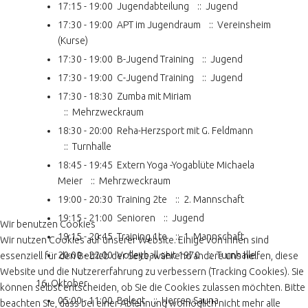
17:15 - 19:00
Jugendabteilung
:: Jugend
17:30 - 19:00
APT im Jugendraum
:: Vereinsheim
(Kurse)
17:30 - 19:00
B-Jugend Training
:: Jugend
17:30 - 19:00
C-Jugend Training
:: Jugend
17:30 - 18:30
Zumba mit Miriam
:: Mehrzweckraum
18:30 - 20:00
Reha-Herzsport mit G. Feldmann
:: Turnhalle
18:45 - 19:45
Extern Yoga -Yogablüte Michaela
Meier
:: Mehrzweckraum
19:00 - 20:30
Training 2te
:: 2. Mannschaft
19:15 - 21:00
Senioren
:: Jugend
Wir benutzen Cookies
19:15 - 20:45
Training 1te
:: 1. Mannschaft
Wir nutzen Cookies auf unserer Website. Einige von ihnen sind
20:00 - 22:00
Volleyball seit 1970
:: Turnhalle
essenziell für den Betrieb der Seite, während andere uns helfen, diese
Website und die Nutzererfahrung zu verbessern (Tracking Cookies). Sie
16. Oktober
können selbst entscheiden, ob Sie die Cookies zulassen möchten. Bitte
05:00 - 11:00
Belegt
:: Herren Sauna
beachten Sie, dass bei einer Ablehnung womöglich nicht mehr alle