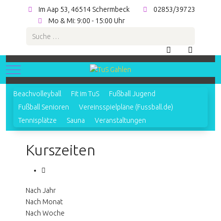
Im Aap 53, 46514 Schermbeck
02853/39723
Mo & Mi: 9:00 - 15:00 Uhr
Suchen
Mobile Menu Toggle
Beachvolleyball
Fit im TuS
Fußball Jugend
Fußball Senioren
Vereinsspielpläne (Fussball.de)
Tennisplätze
Sauna
Veranstaltungen
Kurszeiten
Nach Jahr
Nach Monat
Nach Woche