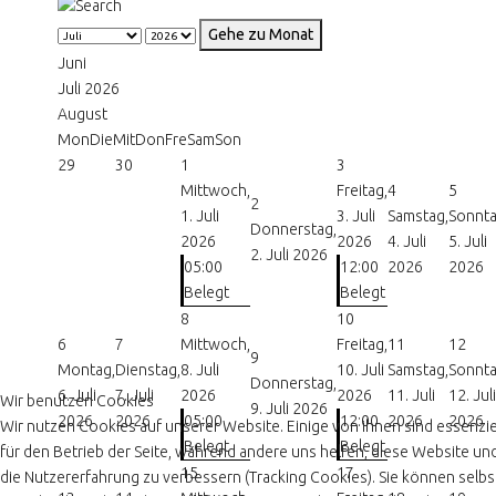
Gehe zu Monat
Juni
Juli 2026
August
Mon
Die
Mit
Don
Fre
Sam
Son
29
30
1
3
Mittwoch,
Freitag,
4
5
2
1. Juli
3. Juli
Samstag,
Sonnta
Donnerstag,
2026
2026
4. Juli
5. Juli
2. Juli 2026
05:00
12:00
2026
2026
Belegt
Belegt
8
10
6
7
Mittwoch,
Freitag,
11
12
9
Montag,
Dienstag,
8. Juli
10. Juli
Samstag,
Sonnta
Donnerstag,
6. Juli
7. Juli
2026
2026
11. Juli
12. Juli
Wir benutzen Cookies
9. Juli 2026
2026
2026
05:00
12:00
2026
2026
Wir nutzen Cookies auf unserer Website. Einige von ihnen sind essenzie
Belegt
Belegt
für den Betrieb der Seite, während andere uns helfen, diese Website un
15
17
die Nutzererfahrung zu verbessern (Tracking Cookies). Sie können selbs