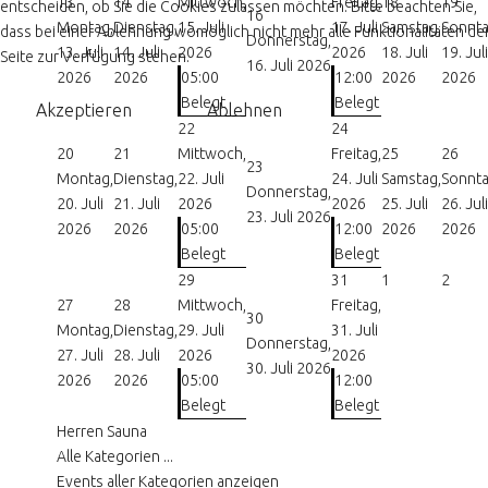
13
14
Mittwoch,
Freitag,
18
19
entscheiden, ob Sie die Cookies zulassen möchten. Bitte beachten Sie,
16
Montag,
Dienstag,
15. Juli
17. Juli
Samstag,
Sonnta
dass bei einer Ablehnung womöglich nicht mehr alle Funktionalitäten de
Donnerstag,
13. Juli
14. Juli
2026
2026
18. Juli
19. Juli
Seite zur Verfügung stehen.
16. Juli 2026
2026
2026
05:00
12:00
2026
2026
Belegt
Belegt
Akzeptieren
Ablehnen
22
24
20
21
Mittwoch,
Freitag,
25
26
23
Montag,
Dienstag,
22. Juli
24. Juli
Samstag,
Sonnta
Donnerstag,
20. Juli
21. Juli
2026
2026
25. Juli
26. Juli
23. Juli 2026
2026
2026
05:00
12:00
2026
2026
Belegt
Belegt
29
31
1
2
27
28
Mittwoch,
Freitag,
30
Montag,
Dienstag,
29. Juli
31. Juli
Donnerstag,
27. Juli
28. Juli
2026
2026
30. Juli 2026
2026
2026
05:00
12:00
Belegt
Belegt
Herren Sauna
Alle Kategorien ...
Events aller Kategorien anzeigen