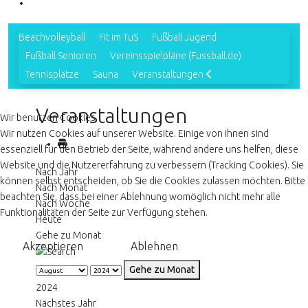
Beachvolleyball
Fit im TuS
Fußball Jugend
Fußball Senioren
Vereinsspielpläne (Fussball.de)
Tennisplätze
Sauna
Veranstaltungen
Veranstaltungen
Wir benutzen Cookies
Wir nutzen Cookies auf unserer Website. Einige von ihnen sind
essenziell für den Betrieb der Seite, während andere uns helfen, diese
Website und die Nutzererfahrung zu verbessern (Tracking Cookies). Sie
Nach Jahr
können selbst entscheiden, ob Sie die Cookies zulassen möchten. Bitte
Nach Monat
beachten Sie, dass bei einer Ablehnung womöglich nicht mehr alle
Nach Woche
Funktionalitäten der Seite zur Verfügung stehen.
Heute
Gehe zu Monat
Akzeptieren
Ablehnen
Gehe zu Monat
2024
Nächstes Jahr