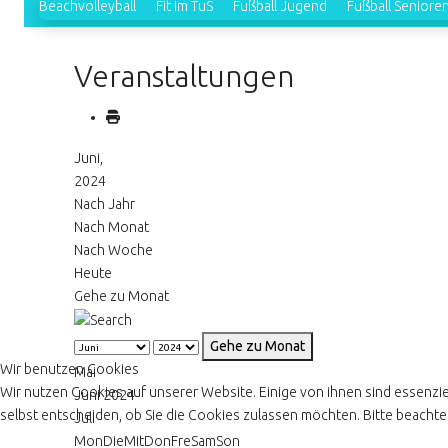
Beachvolleyball
Fit im TuS
Fußball Jugend
Fußball Seniore
Veranstaltungen
Juni,
2024
Nach Jahr
Nach Monat
Nach Woche
Heute
Gehe zu Monat
Gehe zu Monat
Wir benutzen Cookies
Mai
Wir nutzen Cookies auf unserer Website. Einige von ihnen sind essenzie
Juni 2024
selbst entscheiden, ob Sie die Cookies zulassen möchten. Bitte beachten
Juli
Mon
Die
Mit
Don
Fre
Sam
Son