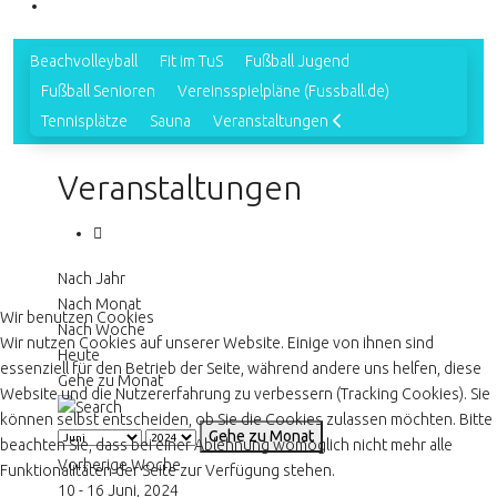
Beachvolleyball
Fit im TuS
Fußball Jugend
Fußball Senioren
Vereinsspielpläne (Fussball.de)
Tennisplätze
Sauna
Veranstaltungen
Veranstaltungen
Nach Jahr
Nach Monat
Wir benutzen Cookies
Nach Woche
Wir nutzen Cookies auf unserer Website. Einige von ihnen sind
Heute
essenziell für den Betrieb der Seite, während andere uns helfen, diese
Gehe zu Monat
Website und die Nutzererfahrung zu verbessern (Tracking Cookies). Sie
können selbst entscheiden, ob Sie die Cookies zulassen möchten. Bitte
Gehe zu Monat
beachten Sie, dass bei einer Ablehnung womöglich nicht mehr alle
Vorherige Woche
Funktionalitäten der Seite zur Verfügung stehen.
10 - 16 Juni, 2024